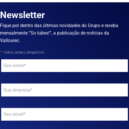
Newsletter
Fique por dentro das últimas novidades do Grupo e receba
mensalmente “So tubes!”, a publicação de notícias da
Vallourec.
"
*
" indica campos obrigatórios
Your
name
*
Your
company
*
Your
email
*